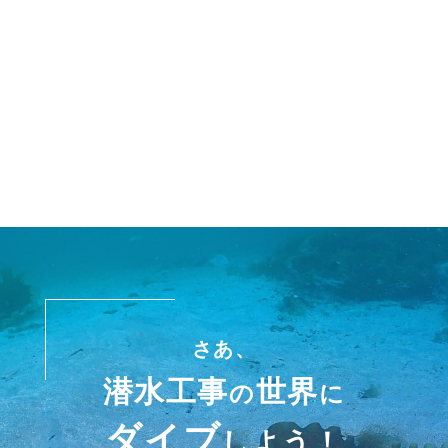
さあ、
潜水工事
世界
の
に
ダイブ
しよう！